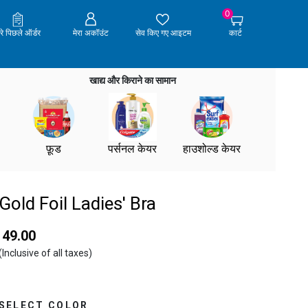
0
ेरे पिछले ऑर्डर
मेरा अकॉउंट
सेव किए गए आइटम
कार्ट
खाद्य और किराने का सामान
फ़ूड
पर्सनल केयर
हाउशोल्ड केयर
Gold Foil Ladies' Bra
₹ 49.00
(Inclusive of all taxes)
SELECT COLOR