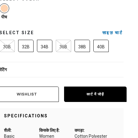
selected
पीच
SELECT SIZE
साइज़ चार्ट
30B
32B
34B
36B
38B
40B
रेटिंग
WISHLIST
कार्ट में जोड़ें
SPECIFICATIONS
शैली:
किसके लिए है:
कपड़ा:
Basic
Women
Cotton Polyester