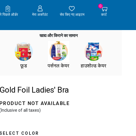
0
ेरे पिछले ऑर्डर
मेरा अकॉउंट
सेव किए गए आइटम
कार्ट
खाद्य और किराने का सामान
फ़ूड
पर्सनल केयर
हाउशोल्ड केयर
Gold Foil Ladies' Bra
PRODUCT NOT AVAILABLE
(Inclusive of all taxes)
SELECT COLOR