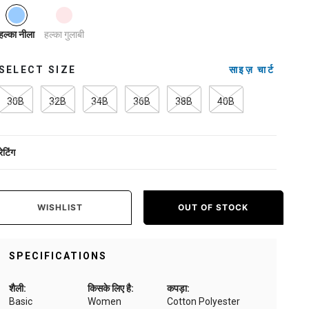
selected
हल्का गुलाबी
हल्का नीला
SELECT SIZE
साइज़ चार्ट
30B
32B
34B
36B
38B
40B
रेटिंग
WISHLIST
OUT OF STOCK
SPECIFICATIONS
शैली:
किसके लिए है:
कपड़ा:
Basic
Women
Cotton Polyester