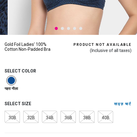
Gold Foil Ladies' 100%
PRODUCT NOT AVAILABLE
Cotton Non-Padded Bra
(Inclusive of all taxes)
SELECT COLOR
selected
गहरा नीला
SELECT SIZE
साइज़ चार्ट
30B
32B
34B
36B
38B
40B