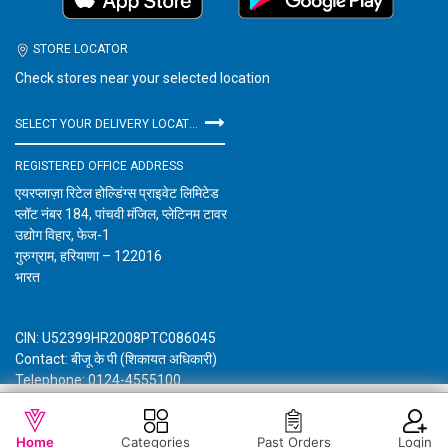
STORE LOCATOR
Check stores near your selected location
SELECT YOUR DELIVERY LOCATION
REGISTERED OFFICE ADDRESS
एयरप्लाज़ा रिटेल होल्डिंग्स प्राइवेट लिमिटेड
प्लॉट नंबर 184, पांचवी मंजिल, प्लेटिनम टावर
उद्योग विहार, फेज-1
गुरुग्राम, हरियाणा – 122016
भारत
CIN: U52399HR2008PTC086045
Contact: बीजू के पी (शिकायत अधिकारी)
Telephone: 0124-4555100
Email: customercare@vishalmegamart.com
WISHLIST
OUT OF STOCK
विशाल मेगा मार्ट के बारे में जानकारी
गोपनीयता नीति
नियम और शर्तें
Home
Categories
Past Orders
Login