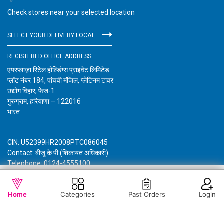
Check stores near your selected location
SELECT YOUR DELIVERY LOCATION
REGISTERED OFFICE ADDRESS
एयरप्लाज़ा रिटेल होल्डिंग्स प्राइवेट लिमिटेड
प्लॉट नंबर 184, पांचवी मंजिल, प्लेटिनम टावर
उद्योग विहार, फेज-1
गुरुग्राम, हरियाणा – 122016
भारत
CIN: U52399HR2008PTC086045
Contact: बीजू के पी (शिकायत अधिकारी)
Telephone: 0124-4555100
Email: customercare@vishalmegamart.com
WISHLIST
OUT OF STOCK
विशाल मेगा मार्ट के बारे में जानकारी
गोपनीयता नीति
नियम और शर्तें
Home
Categories
Past Orders
Login
Copyright © 2021 Airplaza Retail Holdings Private Limited