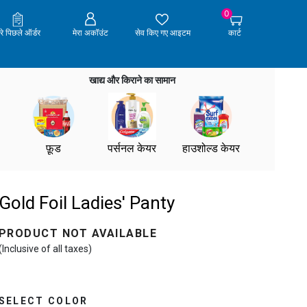
0
ेरे पिछले ऑर्डर
मेरा अकॉउंट
सेव किए गए आइटम
कार्ट
खाद्य और किराने का सामान
फ़ूड
पर्सनल केयर
हाउशोल्ड केयर
Gold Foil Ladies' Panty
PRODUCT NOT AVAILABLE
(Inclusive of all taxes)
SELECT COLOR