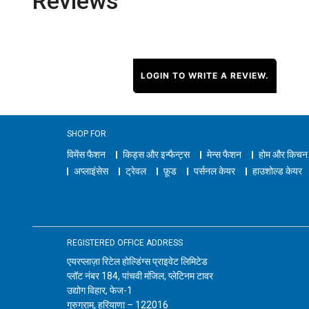
Reviews
LOGIN TO WRITE A REVIEW.
SHOP FOR
विमेंस फैशन
किड्स और इन्फैन्ट्स
मेन्स फैशन
होम और किचन
अप्लाइंसेस
ट्रेवल
फ़ूड
पर्सनल केयर
हाउशोल्ड केयर
REGISTERED OFFICE ADDRESS
एयरप्लाज़ा रिटेल होल्डिंग्स प्राइवेट लिमिटेड
प्लॉट नंबर 184, पांचवी मंजिल, प्लेटिनम टावर
उद्योग विहार, फेज-1
गुरुग्राम, हरियाणा – 122016