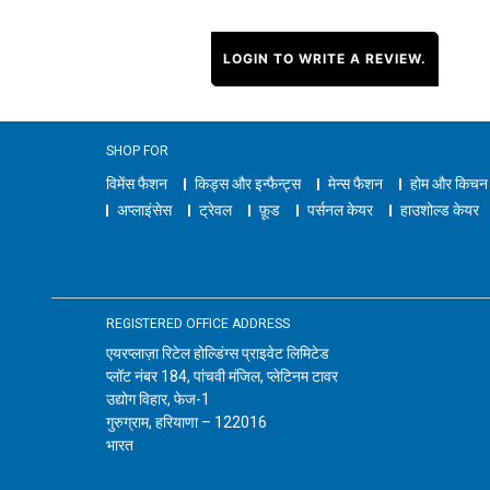
LOGIN TO WRITE A REVIEW.
SHOP FOR
विमेंस फैशन
किड्स और इन्फैन्ट्स
मेन्स फैशन
होम और किचन
अप्लाइंसेस
ट्रेवल
फ़ूड
पर्सनल केयर
हाउशोल्ड केयर
REGISTERED OFFICE ADDRESS
एयरप्लाज़ा रिटेल होल्डिंग्स प्राइवेट लिमिटेड
प्लॉट नंबर 184, पांचवी मंजिल, प्लेटिनम टावर
उद्योग विहार, फेज-1
गुरुग्राम, हरियाणा – 122016
भारत