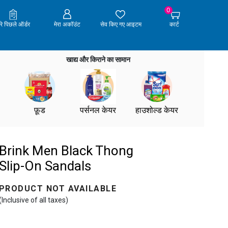
0
ेरे पिछले ऑर्डर
मेरा अकॉउंट
सेव किए गए आइटम
कार्ट
खाद्य और किराने का सामान
फ़ूड
पर्सनल केयर
हाउशोल्ड केयर
Brink Men Black Thong
Slip-On Sandals
PRODUCT NOT AVAILABLE
(Inclusive of all taxes)