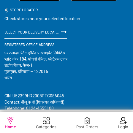
STORE LOCATOR
Check stores near your selected location
SELECT YOUR DELIVERY LOCATION
REGISTERED OFFICE ADDRESS
एयरप्लाज़ा रिटेल होल्डिंग्स प्राइवेट लिमिटेड
प्लॉट नंबर 184, पांचवी मंजिल, प्लेटिनम टावर
उद्योग विहार, फेज-1
गुरुग्राम, हरियाणा – 122016
भारत
CIN: U52399HR2008PTC086045
Contact: बीजू के पी (शिकायत अधिकारी)
Telephone: 0124-4555100
Email: customercare@vishalmegamart.com
WISHLIST
OUT OF STOCK
विशाल मेगा मार्ट के बारे में जानकारी
गोपनीयता नीति
नियम और शर्तें
Home
Categories
Past Orders
Login