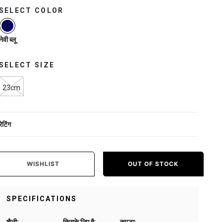
SELECT COLOR
selected
नेवी ब्लू
SELECT SIZE
23cm
रेटिंग
WISHLIST
OUT OF STOCK
SPECIFICATIONS