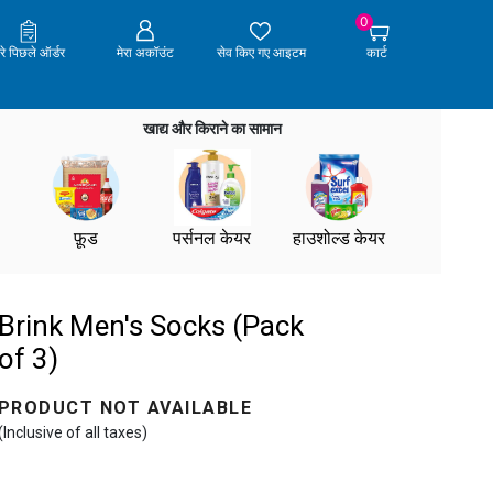
0
ेरे पिछले ऑर्डर
मेरा अकॉउंट
सेव किए गए आइटम
कार्ट
खाद्य और किराने का सामान
फ़ूड
पर्सनल केयर
हाउशोल्ड केयर
Brink Men's Socks (Pack
of 3)
PRODUCT NOT AVAILABLE
(Inclusive of all taxes)