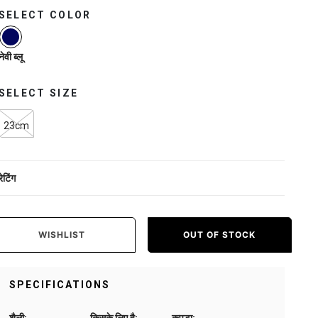
SELECT COLOR
selected
नेवी ब्लू
SELECT SIZE
23cm
रेटिंग
WISHLIST
OUT OF STOCK
SPECIFICATIONS