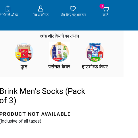
0
ेरे पिछले ऑर्डर
मेरा अकॉउंट
सेव किए गए आइटम
कार्ट
खाद्य और किराने का सामान
फ़ूड
पर्सनल केयर
हाउशोल्ड केयर
Brink Men's Socks (Pack
of 3)
PRODUCT NOT AVAILABLE
(Inclusive of all taxes)