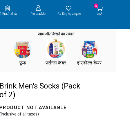
0
ेरे पिछले ऑर्डर
मेरा अकॉउंट
सेव किए गए आइटम
कार्ट
खाद्य और किराने का सामान
फ़ूड
पर्सनल केयर
हाउशोल्ड केयर
Brink Men's Socks (Pack
of 2)
PRODUCT NOT AVAILABLE
(Inclusive of all taxes)