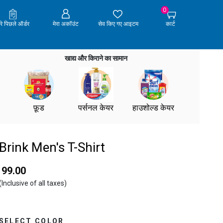
0
ेरे पिछले ऑर्डर
मेरा अकॉउंट
सेव किए गए आइटम
कार्ट
खाद्य और किराने का सामान
फ़ूड
पर्सनल केयर
हाउशोल्ड केयर
Brink Men's T-Shirt
₹ 99.00
(Inclusive of all taxes)
SELECT COLOR