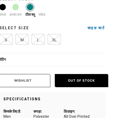
selected
काला
हल्का हरा
सफ़ेद
टील ब्लू
SELECT SIZE
साइज़ चार्ट
S
M
L
XL
रेटिंग
WISHLIST
OUT OF STOCK
SPECIFICATIONS
किसके लिए है:
कपड़ा:
डिज़ाइन:
Men
Polyester
All Over Printed