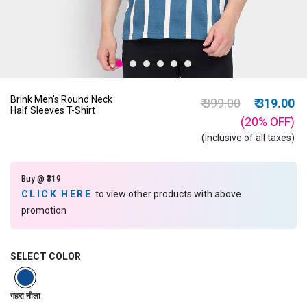
Brink Men's Round Neck
Price reduced from
to
₹ 399.00
₹ 319.00
Half Sleeves T-Shirt
(20%
OFF
)
(Inclusive of all taxes)
Buy @ ₹319
CLICK HERE
to view other products with above
promotion
SELECT COLOR
selected
गहरा नीला