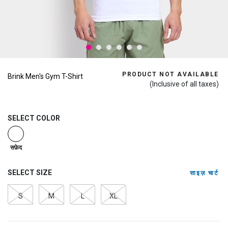
PRODUCT NOT AVAILABLE
Brink Men's Gym T-Shirt
(Inclusive of all taxes)
SELECT COLOR
selected
सफ़ेद
SELECT SIZE
साइज़ चार्ट
S
M
L
XL