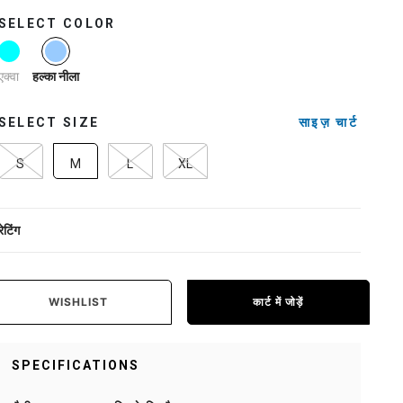
SELECT COLOR
selected
एक्वा
हल्का नीला
SELECT SIZE
साइज़ चार्ट
S
M
L
XL
रेटिंग
WISHLIST
कार्ट में जोड़ें
SPECIFICATIONS