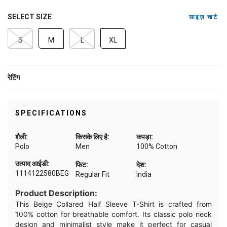
SELECT SIZE
साइज़ चार्ट
S
M
L
XL
रेटिंग
SPECIFICATIONS
शैली:
किसके लिए है:
कपड़ा:
Polo
Men
100% Cotton
उत्पाद आईडी:
फिट:
देश:
1114122580BEG
Regular Fit
India
Product Description:
This Beige Collared Half Sleeve T-Shirt is crafted from
100% cotton for breathable comfort. Its classic polo neck
design and minimalist style make it perfect for casual