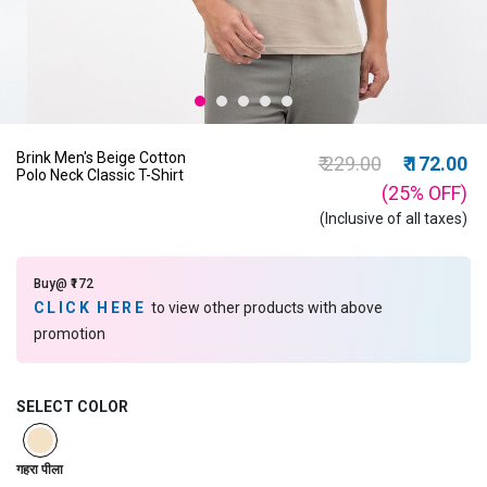
Brink Men's Beige Cotton
Price reduced from
to
₹ 229.00
₹ 172.00
Polo Neck Classic T-Shirt
(25%
OFF
)
(Inclusive of all taxes)
Buy@ ₹172
CLICK HERE
to view other products with above
promotion
SELECT COLOR
selected
गहरा पीला