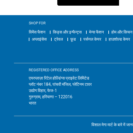
SHOP FOR
विमेंस फैशन
किड्स और इन्फैन्ट्स
मेन्स फैशन
होम और किचन
अप्लाइंसेस
ट्रेवल
फ़ूड
पर्सनल केयर
हाउशोल्ड केयर
REGISTERED OFFICE ADDRESS
एयरप्लाज़ा रिटेल होल्डिंग्स प्राइवेट लिमिटेड
प्लॉट नंबर 184, पांचवी मंजिल, प्लेटिनम टावर
उद्योग विहार, फेज-1
गुरुग्राम, हरियाणा – 122016
भारत
विशाल मेगा मार्ट के बारे में जा