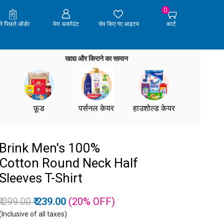
0
ेरे पिछले ऑर्डर
मेरा अकॉउंट
सेव किए गए आइटम
कार्ट
खाद्य और किराने का सामान
फ़ूड
पर्सनल केयर
हाउशोल्ड केयर
Brink Men's 100%
Cotton Round Neck Half
Sleeves T-Shirt
Price reduced from
to
₹ 299.00
₹ 239.00
(20%
OFF
)
(Inclusive of all taxes)