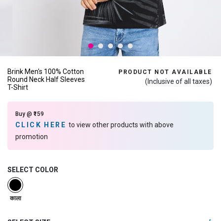
Brink Men's 100% Cotton
PRODUCT NOT AVAILABLE
Round Neck Half Sleeves
(Inclusive of all taxes)
T-Shirt
Buy @ ₹159
CLICK HERE
to view other products with above
promotion
SELECT COLOR
selected
काला