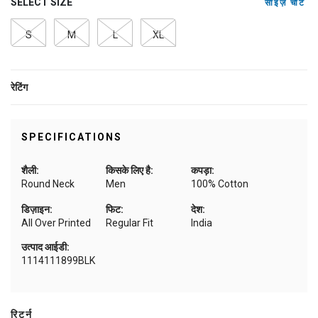
SELECT SIZE
साइज़ चार्ट
S
M
L
XL
रेटिंग
SPECIFICATIONS
शैली:
किसके लिए है:
कपड़ा:
Round Neck
Men
100% Cotton
डिज़ाइन:
फिट:
देश:
All Over Printed
Regular Fit
India
उत्पाद आईडी:
1114111899BLK
रिटर्न