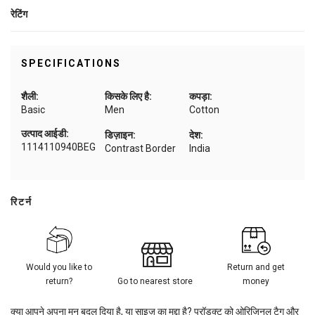
रेटिंग
SPECIFICATIONS
शैली:
किसके लिए है:
कपड़ा:
Basic
Men
Cotton
उत्पाद आईडी:
डिज़ाइन:
देश:
1114110940BEG
Contrast Border
India
रिटर्न
Would you like to
Return and get
return?
Go to nearest store
money
क्या आपने अपना मन बदल दिया है, या साइज़ का मुद्दा है? प्रॉडक्ट को ओरिजिनल टैग और