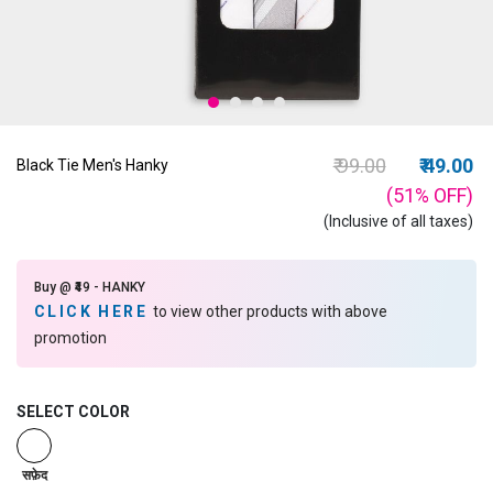
Price reduced fro
to
₹ 99.00
₹ 49.00
Black Tie Men's Hanky
(51%
OFF
)
(Inclusive of all taxes)
Buy @ ₹49 - HANKY
CLICK HERE
to view other products with above
promotion
SELECT COLOR
selected
सफ़ेद