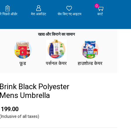
0
ेरे पिछले ऑर्डर
मेरा अकॉउंट
सेव किए गए आइटम
कार्ट
खाद्य और किराने का सामान
फ़ूड
पर्सनल केयर
हाउशोल्ड केयर
Brink Black Polyester
Mens Umbrella
₹ 199.00
(Inclusive of all taxes)