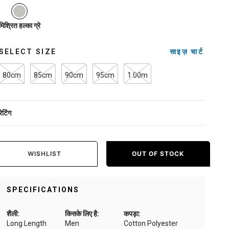
selected
मिश्रित हल्का ग्रे
SELECT SIZE
साइज़ चार्ट
80cm
85cm
90cm
95cm
1.00m
रेटिंग
WISHLIST
OUT OF STOCK
SPECIFICATIONS
शैली:
किसके लिए है:
कपड़ा:
Long Length
Men
Cotton Polyester