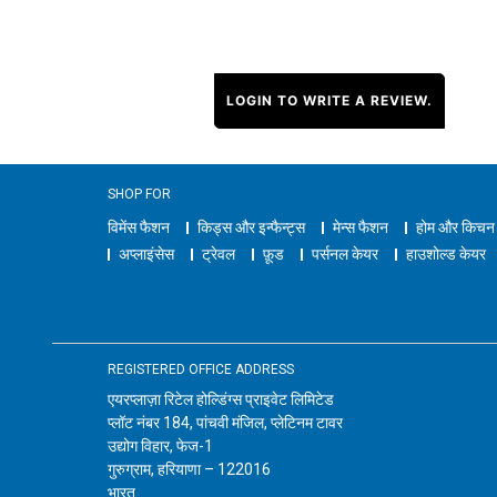
LOGIN TO WRITE A REVIEW.
SHOP FOR
विमेंस फैशन
किड्स और इन्फैन्ट्स
मेन्स फैशन
होम और किचन
अप्लाइंसेस
ट्रेवल
फ़ूड
पर्सनल केयर
हाउशोल्ड केयर
REGISTERED OFFICE ADDRESS
एयरप्लाज़ा रिटेल होल्डिंग्स प्राइवेट लिमिटेड
प्लॉट नंबर 184, पांचवी मंजिल, प्लेटिनम टावर
उद्योग विहार, फेज-1
गुरुग्राम, हरियाणा – 122016
भारत