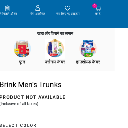
0
ेरे पिछले ऑर्डर
मेरा अकॉउंट
सेव किए गए आइटम
कार्ट
खाद्य और किराने का सामान
फ़ूड
पर्सनल केयर
हाउशोल्ड केयर
Brink Men's Trunks
PRODUCT NOT AVAILABLE
(Inclusive of all taxes)
SELECT COLOR