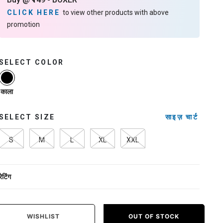
CLICK HERE
to view other products with above
promotion
SELECT COLOR
selected
काला
SELECT SIZE
साइज़ चार्ट
S
M
L
XL
XXL
रेटिंग
WISHLIST
OUT OF STOCK