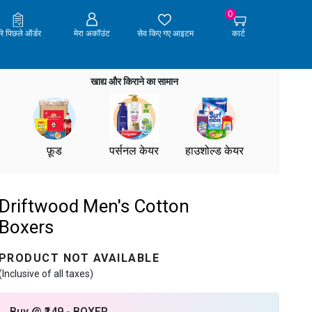
0
ेरे पिछले ऑर्डर
मेरा अकॉउंट
सेव किए गए आइटम
कार्ट
खाद्य और किराने का सामान
फ़ूड
पर्सनल केयर
हाउशोल्ड केयर
Driftwood Men's Cotton
Boxers
PRODUCT NOT AVAILABLE
(Inclusive of all taxes)
Buy @ ₹149 - BOXER