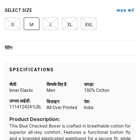
SELECT SIZE
साइज़ चार्ट
S
M
L
XL
XXL
रेटिंग
SPECIFICATIONS
शैली:
किसके लिए है:
कपड़ा:
Inner Elastic
Men
100% Cotton
उत्पाद आईडी:
डिज़ाइन:
देश:
1114124241LBL
All Over Printed
India
Product Description:
This Blue Checked Boxer is crafted in breathable cotton for
superior all-day comfort. Features a functional button fly
and a branded elasticated waistband for a secure fit, while