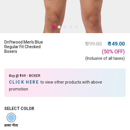
Driftwood Men's Blue
Price reduced from
to
₹ 299.00
₹ 149.00
Regular Fit Checked
(50%
OFF
)
Boxers
(Inclusive of all taxes)
Buy @ ₹149 - BOXER
CLICK HERE
to view other products with above
promotion
SELECT COLOR
selected
हल्का नीला