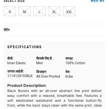
SELECT SIZE
साइज़ चार्ट
S
M
L
XL
XXL
रेटिंग
SPECIFICATIONS
शैली:
किसके लिए है:
कपड़ा:
Inner Elastic
Men
100% Cotton
उत्पाद आईडी:
डिज़ाइन:
देश:
1114124155BLK
All Over Printed
India
Product Description:
Black Boxers with an all-over abstract line print deliver
easy comfort with a relaxed, breathable feel. Features a
soft elasticated waistband and a functional button-fly
front, while the back stays clean with the same print. Ideal