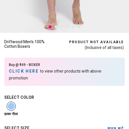
Driftwood Men's 100%
PRODUCT NOT AVAILABLE
Cotton Boxers
(Inclusive of all taxes)
Buy @ ₹149 - BOXER
CLICK HERE
to view other products with above
promotion
SELECT COLOR
selected
हल्का नीला
SELECT SIZE
साइज़ चार्ट