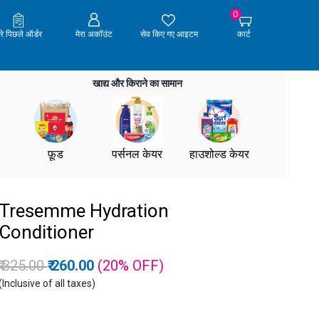
0
ेरे पिछले ऑर्डर
मेरा अकॉउंट
सेव किए गए आइटम
कार्ट
खाद्य और किराने का सामान
फ़ूड
पर्सनल केयर
हाउशोल्ड केयर
Tresemme Hydration
Conditioner
Price reduced from
to
₹ 325.00
₹ 260.00
(20%
OFF
)
(Inclusive of all taxes)