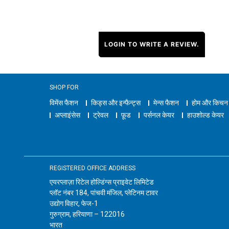
LOGIN TO WRITE A REVIEW.
SHOP FOR
विमेंस फैशन
किड्स और इन्फैन्ट्स
मेन्स फैशन
होम और किचन
अप्लाइंसेस
ट्रेवल
फ़ूड
पर्सनल केयर
हाउशोल्ड केयर
REGISTERED OFFICE ADDRESS
एयरप्लाज़ा रिटेल होल्डिंग्स प्राइवेट लिमिटेड
प्लॉट नंबर 184, पांचवी मंजिल, प्लेटिनम टावर
उद्योग विहार, फेज-1
गुरुग्राम, हरियाणा – 122016
भारत