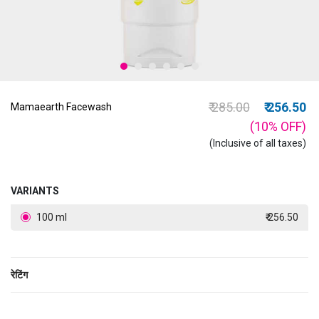
Price reduced from
to
₹ 285.00
₹ 256.50
Mamaearth Facewash
(10%
OFF
)
(Inclusive of all taxes)
VARIANTS
100 ml
₹ 256.50
रेटिंग