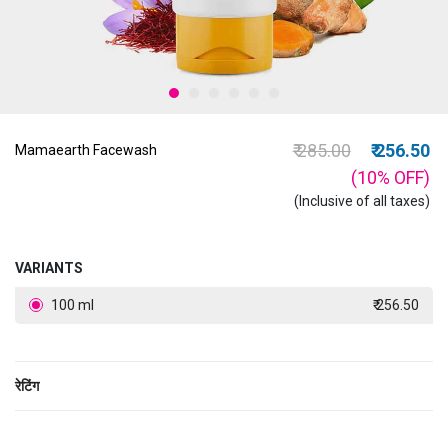
Price reduced from
to
₹ 285.00
₹ 256.50
Mamaearth Facewash
(10%
OFF
)
(Inclusive of all taxes)
VARIANTS
100 ml
₹ 256.50
रेटिंग