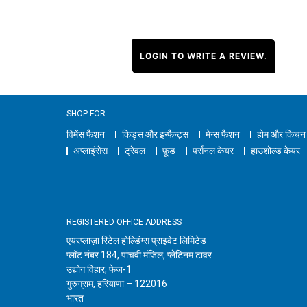
LOGIN TO WRITE A REVIEW.
SHOP FOR
विमेंस फैशन
किड्स और इन्फैन्ट्स
मेन्स फैशन
होम और किचन
अप्लाइंसेस
ट्रेवल
फ़ूड
पर्सनल केयर
हाउशोल्ड केयर
REGISTERED OFFICE ADDRESS
एयरप्लाज़ा रिटेल होल्डिंग्स प्राइवेट लिमिटेड
प्लॉट नंबर 184, पांचवी मंजिल, प्लेटिनम टावर
उद्योग विहार, फेज-1
गुरुग्राम, हरियाणा – 122016
भारत