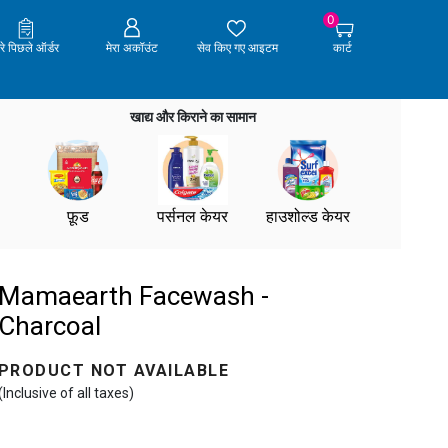
0
ेरे पिछले ऑर्डर
मेरा अकॉउंट
सेव किए गए आइटम
कार्ट
खाद्य और किराने का सामान
फ़ूड
पर्सनल केयर
हाउशोल्ड केयर
Mamaearth Facewash -
Charcoal
PRODUCT NOT AVAILABLE
(Inclusive of all taxes)