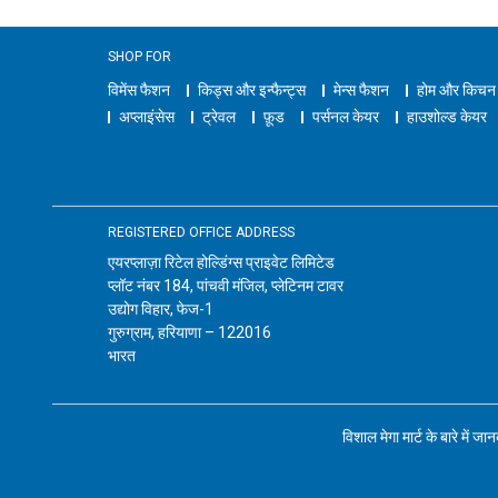
SHOP FOR
विमेंस फैशन
किड्स और इन्फैन्ट्स
मेन्स फैशन
होम और किचन
अप्लाइंसेस
ट्रेवल
फ़ूड
पर्सनल केयर
हाउशोल्ड केयर
REGISTERED OFFICE ADDRESS
एयरप्लाज़ा रिटेल होल्डिंग्स प्राइवेट लिमिटेड
प्लॉट नंबर 184, पांचवी मंजिल, प्लेटिनम टावर
उद्योग विहार, फेज-1
गुरुग्राम, हरियाणा – 122016
भारत
विशाल मेगा मार्ट के बारे में जा