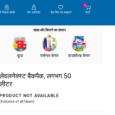
0
ेरे पिछले ऑर्डर
मेरा अकॉउंट
सेव किए गए आइटम
कार्ट
खाद्य और किराने का सामान
फ़ूड
पर्सनल केयर
हाउशोल्ड केयर
लेवलनेक्स्ट बैकपैक, लगभग 50
लीटर
PRODUCT NOT AVAILABLE
(Inclusive of all taxes)