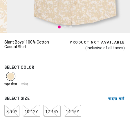
Slant Boys' 100% Cotton
PRODUCT NOT AVAILABLE
Casual Shirt
(Inclusive of all taxes)
SELECT COLOR
selected
सफ़ेद
गहरा पीला
SELECT SIZE
साइज़ चार्ट
8-10Y
10-12Y
12-14Y
14-16Y