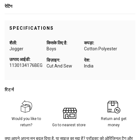
रेटिंग
SPECIFICATIONS
शैली:
किसके लिए है:
कपड़ा:
Jogger
Boys
Cotton Polyester
उत्पाद आईडी:
डिज़ाइन:
देश:
1130134176BEG
Cut And Sew
India
रिटर्न
Would you like to
Return and get
return?
Go to nearest store
money
क्या आपने अपना मन बदल दिया है, या साइज़ का मुद्दा है? प्रॉडक्ट को ओरिजिनल टैग और