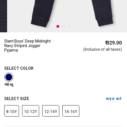
Slant Boys' Deep Midnight
₹ 329.00
Navy Striped Jogger
(Inclusive of all taxes)
Pyjama
SELECT COLOR
selected
नेवी ब्लू
SELECT SIZE
साइज़ चार्ट
8-10Y
10-12Y
12-14Y
14-16Y