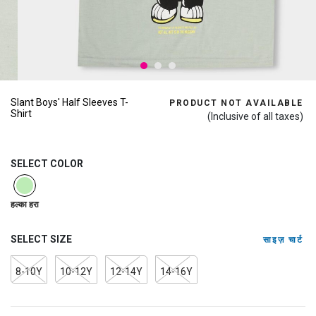
Slant Boys' Half Sleeves T-
PRODUCT NOT AVAILABLE
Shirt
(Inclusive of all taxes)
SELECT COLOR
selected
हल्का हरा
SELECT SIZE
साइज़ चार्ट
8-10Y
10-12Y
12-14Y
14-16Y