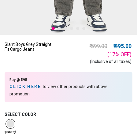
Slant Boys Grey Straight
Price reduced from
to
₹ 599.00
₹ 495.00
Fit Cargo Jeans
(17%
OFF
)
(Inclusive of all taxes)
Buy @ ₹495
CLICK HERE
to view other products with above
promotion
SELECT COLOR
selected
हल्का ग्रे