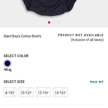
PRODUCT NOT AVAILABLE
Slant Boy's Cotton Briefs
(Inclusive of all taxes)
SELECT COLOR
selected
नेवी ब्लू
SELECT SIZE
साइज़ चार्ट
8-10Y
10-12Y
12-14Y
14-16Y