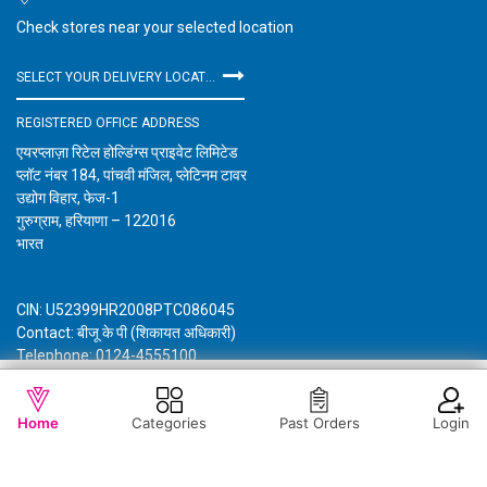
Check stores near your selected location
SELECT YOUR DELIVERY LOCATION
REGISTERED OFFICE ADDRESS
एयरप्लाज़ा रिटेल होल्डिंग्स प्राइवेट लिमिटेड
प्लॉट नंबर 184, पांचवी मंजिल, प्लेटिनम टावर
उद्योग विहार, फेज-1
गुरुग्राम, हरियाणा – 122016
भारत
CIN: U52399HR2008PTC086045
Contact: बीजू के पी (शिकायत अधिकारी)
Telephone: 0124-4555100
Email: customercare@vishalmegamart.com
WISHLIST
OUT OF STOCK
विशाल मेगा मार्ट के बारे में जानकारी
गोपनीयता नीति
नियम और शर्तें
Home
Categories
Past Orders
Login
Copyright © 2021 Airplaza Retail Holdings Private Limited