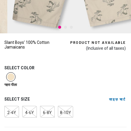
Slant Boys' 100% Cotton
PRODUCT NOT AVAILABLE
Jamaicans
(Inclusive of all taxes)
SELECT COLOR
selected
गहरा पीला
SELECT SIZE
साइज़ चार्ट
2-4Y
4-6Y
6-8Y
8-10Y