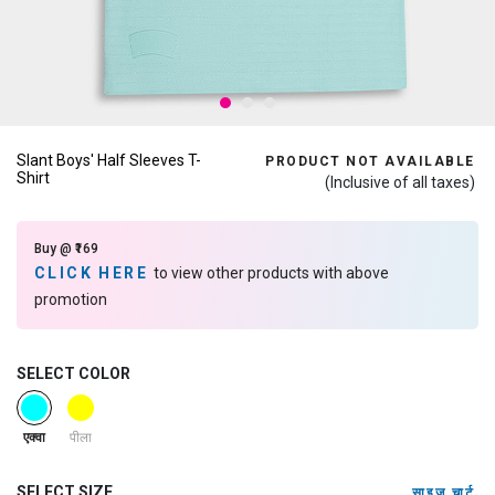
Slant Boys' Half Sleeves T-
PRODUCT NOT AVAILABLE
Shirt
(Inclusive of all taxes)
Buy @ ₹169
CLICK HERE
to view other products with above
promotion
SELECT COLOR
selected
पीला
एक्वा
SELECT SIZE
साइज़ चार्ट