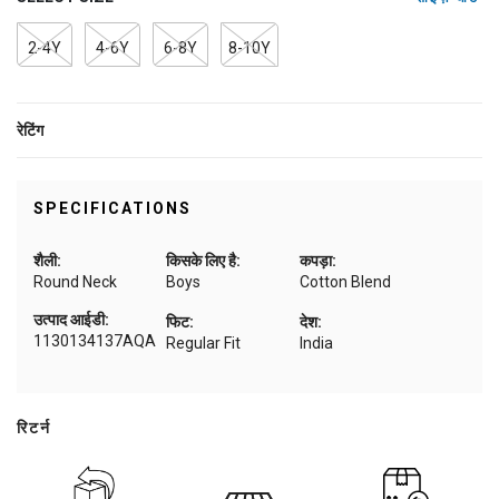
2-4Y
4-6Y
6-8Y
8-10Y
रेटिंग
SPECIFICATIONS
शैली:
किसके लिए है:
कपड़ा:
Round Neck
Boys
Cotton Blend
उत्पाद आईडी:
फिट:
देश:
1130134137AQA
Regular Fit
India
रिटर्न