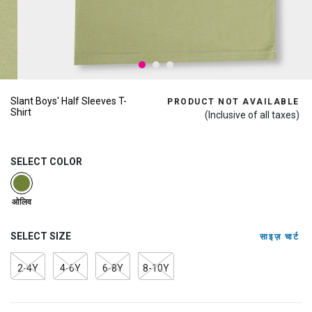
Slant Boys' Half Sleeves T-
PRODUCT NOT AVAILABLE
Shirt
(Inclusive of all taxes)
SELECT COLOR
selected
ओलिव
SELECT SIZE
साइज़ चार्ट
2-4Y
4-6Y
6-8Y
8-10Y