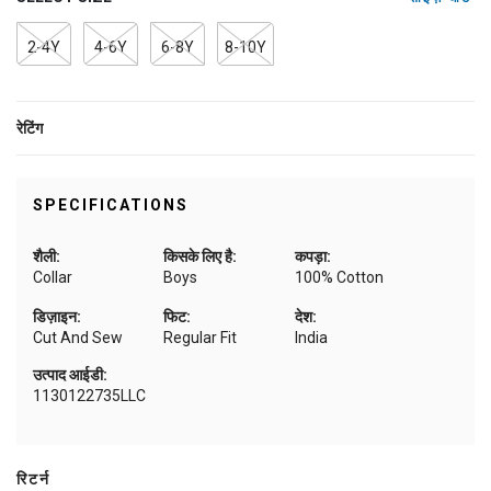
2-4Y
4-6Y
6-8Y
8-10Y
रेटिंग
SPECIFICATIONS
शैली:
किसके लिए है:
कपड़ा:
Collar
Boys
100% Cotton
डिज़ाइन:
फिट:
देश:
Cut And Sew
Regular Fit
India
उत्पाद आईडी:
1130122735LLC
रिटर्न