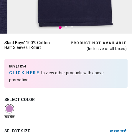
Slant Boys' 100% Cotton
PRODUCT NOT AVAILABLE
Half Sleeves T-Shirt
(Inclusive of all taxes)
Buy @ ₹254
CLICK HERE
to view other products with above
promotion
SELECT COLOR
selected
लाइलेक
SELECT SIZE
साइज़ चार्ट