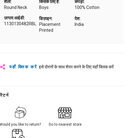
शैली:
किसके लिए है:
कपड़ा:
Round Neck
Boys
100% Cotton
उत्पाद आईडी:
डिज़ाइन:
देश:
1130130482RBL
Placement
India
Printed
यहाँ क्लिक करें
इसे दोस्तों के साथ शेयर करने के लिए यहाँ क्लिक करें
रिटर्न
Would you like to return?
Go to nearest store