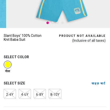
Slant Boys' 100% Cotton
PRODUCT NOT AVAILABLE
Knit Baba Suit
(Inclusive of all taxes)
SELECT COLOR
selected
पीला
SELECT SIZE
साइज़ चार्ट
2-4Y
4-6Y
6-8Y
8-10Y