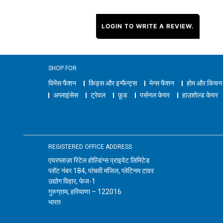
LOGIN TO WRITE A REVIEW.
SHOP FOR
विमेंस फैशन
किड्स और इन्फैन्ट्स
मेन्स फैशन
होम और किचन
अप्लाइंसेस
ट्रेवल
फ़ूड
पर्सनल केयर
हाउशोल्ड केयर
REGISTERED OFFICE ADDRESS
एयरप्लाज़ा रिटेल होल्डिंग्स प्राइवेट लिमिटेड
प्लॉट नंबर 184, पांचवी मंजिल, प्लेटिनम टावर
उद्योग विहार, फेज-1
गुरुग्राम, हरियाणा – 122016
भारत