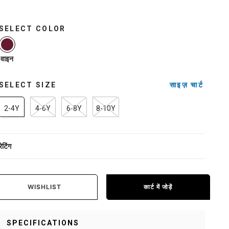
SELECT COLOR
selected
वाइन
SELECT SIZE
साइज़ चार्ट
2-4Y
4-6Y
6-8Y
8-10Y
रेटिंग
WISHLIST
कार्ट में जोड़ें
SPECIFICATIONS