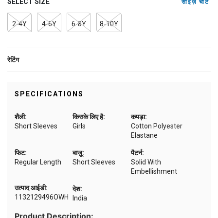
SELECT SIZE
साइज़ चार्ट
2-4Y
4-6Y
6-8Y
8-10Y
रेटिंग
SPECIFICATIONS
शैली:
किसके लिए है:
कपड़ा:
Short Sleeves
Girls
Cotton Polyester
Elastane
फिट:
बाज़ू:
पैटर्न:
Regular Length
Short Sleeves
Solid With
Embellishment
उत्पाद आईडी:
देश:
1132129496OWH
India
Product Description: