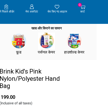
0
ेरे पिछले ऑर्डर
मेरा अकॉउंट
सेव किए गए आइटम
कार्ट
खाद्य और किराने का सामान
फ़ूड
पर्सनल केयर
हाउशोल्ड केयर
Brink Kid's Pink
Nylon/Polyester Hand
Bag
₹ 199.00
(Inclusive of all taxes)