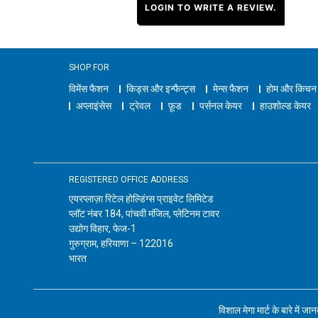
LOGIN TO WRITE A REVIEW.
SHOP FOR
विमेंस फैशन
किड्स और इन्फैन्ट्स
मेन्स फैशन
होम और किचन
अप्लाइंसेस
ट्रेवल
फ़ूड
पर्सनल केयर
हाउशोल्ड केयर
REGISTERED OFFICE ADDRESS
एयरप्लाज़ा रिटेल होल्डिंग्स प्राइवेट लिमिटेड
प्लॉट नंबर 184, पांचवी मंजिल, प्लेटिनम टावर
उद्योग विहार, फेज-1
गुरुग्राम, हरियाणा – 122016
भारत
विशाल मेगा मार्ट के बारे में जा