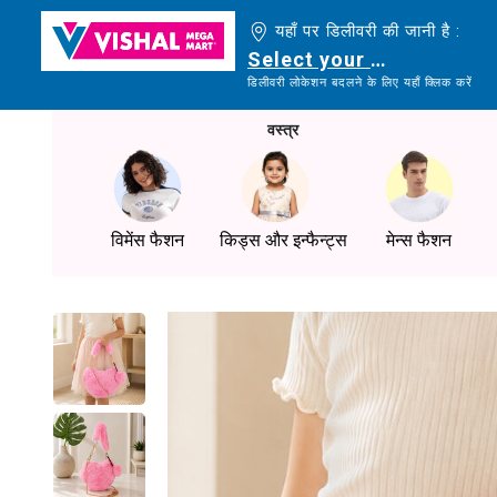
यहाँ पर डिलीवरी की जानी है :
Select your delivery loc
डिलीवरी लोकेशन बदलने के लिए यहाँ क्लिक करें
वस्त्र
विमेंस फैशन
किड्स और इन्फैन्ट्स
मेन्स फैशन