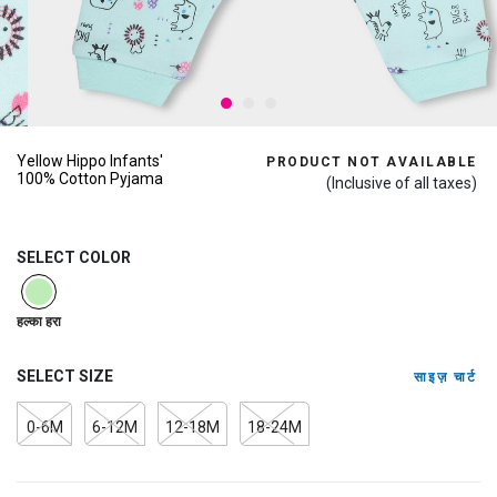
Yellow Hippo Infants'
PRODUCT NOT AVAILABLE
100% Cotton Pyjama
(Inclusive of all taxes)
SELECT COLOR
selected
हल्का हरा
SELECT SIZE
साइज़ चार्ट
0-6M
6-12M
12-18M
18-24M