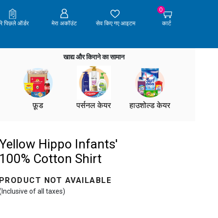
0
ेरे पिछले ऑर्डर
मेरा अकॉउंट
सेव किए गए आइटम
कार्ट
खाद्य और किराने का सामान
फ़ूड
पर्सनल केयर
हाउशोल्ड केयर
Yellow Hippo Infants'
100% Cotton Shirt
PRODUCT NOT AVAILABLE
(Inclusive of all taxes)