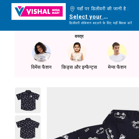
यहाँ पर डिलीवरी की जानी है :
Select your delivery loc
डिलीवरी लोकेशन बदलने के लिए यहाँ क्लिक करें
वस्त्र
विमेंस फैशन
किड्स और इन्फैन्ट्स
मेन्स फैशन