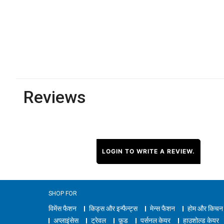
Reviews
LOGIN TO WRITE A REVIEW.
SHOP FOR
विमेंस फैशन
किड्स और इन्फैन्ट्स
मेन्स फैशन
होम और किचन
अप्लाइंसेस
ट्रेवल
फ़ूड
पर्सनल केयर
हाउशोल्ड केयर