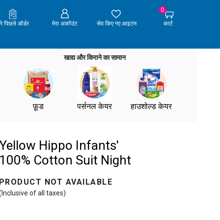
0
ेरे पिछले ऑर्डर
मेरा अकॉउंट
सेव किए गए आइटम
कार्ट
खाद्य और किराने का सामान
फ़ूड
पर्सनल केयर
हाउशोल्ड केयर
Yellow Hippo Infants'
100% Cotton Suit Night
PRODUCT NOT AVAILABLE
(Inclusive of all taxes)