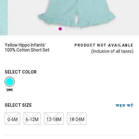
Yellow Hippo Infants'
PRODUCT NOT AVAILABLE
100% Cotton Short Set
(Inclusive of all taxes)
SELECT COLOR
selected
एक्वा
SELECT SIZE
साइज़ चार्ट
0-6M
6-12M
12-18M
18-24M