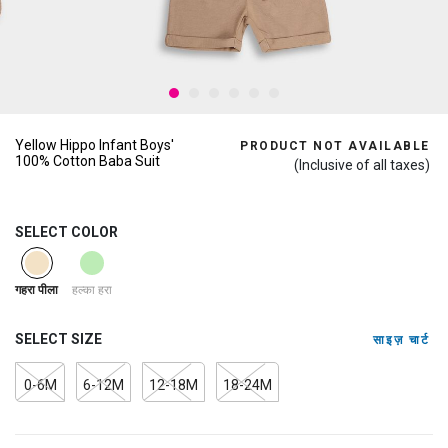
Yellow Hippo Infant Boys'
PRODUCT NOT AVAILABLE
100% Cotton Baba Suit
(Inclusive of all taxes)
SELECT COLOR
selected
हल्का हरा
गहरा पीला
SELECT SIZE
साइज़ चार्ट
0-6M
6-12M
12-18M
18-24M